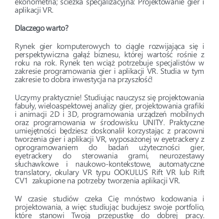
ekonometria; ścieżka specjalizacyjna: Projektowanie gier i
aplikacji VR.
Dlaczego warto?
Rynek gier komputerowych to ciągle rozwijająca się i
perspektywiczna gałąź biznesu, której wartość rośnie z
roku na rok. Rynek ten wciąż potrzebuje specjalistów w
zakresie programowania gier i aplikacji VR. Studia w tym
zakresie to dobra inwestycja na przyszłość!
Uczymy praktycznie! Studiując nauczysz się projektowania
fabuły, wieloaspektowej analizy gier, projektowania grafiki
i animacji 2D i 3D, programowania urządzeń mobilnych
oraz programowania w środowisku UNITY. Praktyczne
umiejętności będziesz doskonalił korzystając z pracowni
tworzenia gier i aplikacji VR, wyposażonej w eyetrackery z
oprogramowaniem do badań użyteczności gier,
eyetrackery do sterowania grami, neurozestawy
słuchawkowe i naukowo-kontekstowe, automatyczne
translatory, okulary VR typu OOKULUS Rift VR lub Rift
CV1 zakupione na potrzeby tworzenia aplikacji VR.
W czasie studiów czeka Cię mnóstwo kodowania i
projektowania, a więc studiując budujesz swoje portfolio,
które stanowi Twoją przepustkę do dobrej pracy.