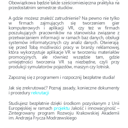
Obowiązkowa będzie także sześciomiesięczna praktyka na
przedostatnim semestrze studiów.
A gdzie możesz znaleźć zatrudnienie? Na pewno nie tylko
w firmach zajmujących się tworzeniem gier
komputerowych i aplikacji VR, czy też w firmach
poszukujących pracowników na stanowiska związane z
przetwarzaniem informacji w ramach baz danych, obsługi
systemów informatycznych czy analiz danych. Otwierają
się przed Tobą możliwości pracy w branży reklamowej,
która wykorzystuje aplikacje VR w tworzeniu materiałów
promocyjnych, ale również wszędzie tam, gdzie
umiejętności tworzenia VR są niezbędne, czyli przy
produkcji symulatorów pojazdów, maszyn czy lotnisk.
Zapoznaj się z programem i rozpocznij bezpłatne studia!
Jak się zrekrutować? Poznaj zasady, konieczne dokumenty
i
procedury
rekrutacji
Studiujesz bezpłatnie dzięki środkom pozyskanym z Unii
Europejskiej w ramach
projektu
Jakość i innowacyjność –
Zintegrowany program Rozwoju Krakowskiej Akademii
im. Andrzeja Frycza Modrzewskiego